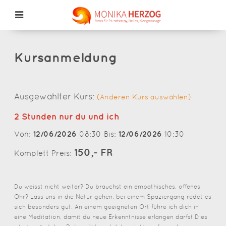
Kursanmeldung
Ausgewählter Kurs:
(Anderen Kurs auswählen)
2 Stunden nur du und ich
12/06/2026
12/06/2026
Von:
08:30 Bis:
10:30
150,- FR
Komplett Preis:
Du weisst nicht weiter? Du brauchst ein empathisches, offenes
Ohr? Lass uns in die Natur gehen, bei einem Spaziergang redet es
sich besonders gut. An einem geeigneten Ort führe ich dich in
eine Meditation, damit du neue Erkenntnisse erlangen darfst.Dies